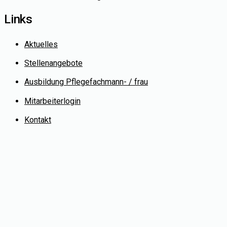
Links
Aktuelles
Stellenangebote
Ausbildung Pflegefachmann- / frau
Mitarbeiterlogin
Kontakt
© Copyright 2022 Medicare Pflegedienste
Webdesign:
daik.de
This website uses cookies to improve your experience. If you
continue to use this site, you agree with it.
Datenschutzerklärung